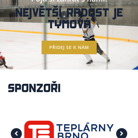
NEJVĚTŠÍ RADOST JE
TÝMOVÁ
PŘIDEJ SE K NÁM
SPONZOŘI