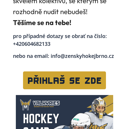
skvělém kolektivu, se kterým se
rozhodně nudit nebudeš!
Těšíme se na tebe!
pro případné dotazy se obrať na číslo:
+420604682133
nebo na email: info@zenskyhokejbrno.cz
PŘIHLAŠ SE ZDE