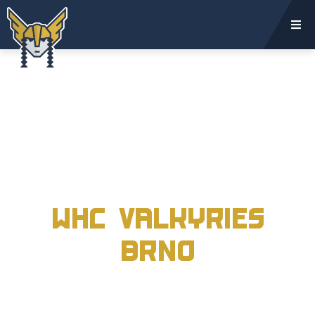
My jsme
WHC VALKYRIES
BRNO
ŽENSKÝ HOKEJOVÝ TÝM