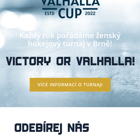
Každý rok pořádáme ženský
hokejový turnaj v Brně!
VICTORY OR VALHALLA!
VÍCE INFORMACÍ O TURNAJI
ODEBÍREJ NÁS