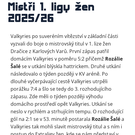
Mistři 1. ligy žen
2025/26
Valkyries po suveréním vítězství v základní části
vyzvali do boje o mistrovský titul v 1. lize žen
Dračice z Karlových Varů. První zápas patřil
domácím Valkyries v poměru 5:2 přičemž
Rozálie
Šalé
se v utkání blýskla hattrickem. Druhé utkání
následovalo o týden později v KV aréně. Po
dlouhé vyčerpávající cestě Valkyries utrpěli
porážku 7:4 a šlo se tedy do 3. rozhodujícího
zápasu. Zde měli o týden později výhodu
domácího prostředí opět Valkyries. Utkání se
neslo v rychlém a strhujícím tempu. O rozhodující
gól na 2:1 se v 53. minutě postarala
Rozálie Šalé
a
Valkyries tak mohli slavit mistrovský titul a s ním i
postup do Extraligy žen, kde se nám představí v